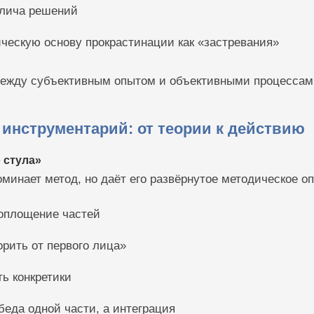
лича решений
ческую основу прокрастинации как «застревания»
между субъективным опытом и объективными процессам
 инструментарий: от теории к действию
о стула»
оминает метод, но даёт его развёрнутое методическое о
оплощение частей
орить от первого лица»
ь конкретики
беда одной части, а интеграция