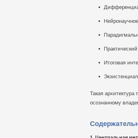
Дифференциал
Нейронаучное
Парадигмальн
Практический
Итоговая инт
Экзистенциал
Такая архитектура 
осознанному владе
Содержательн
1. Центральная ме