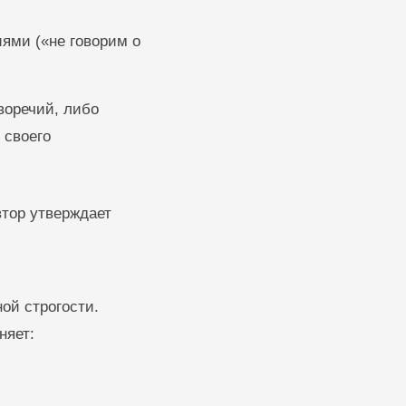
иями («не говорим о
воречий, либо
 своего
втор утверждает
ой строгости.
няет: