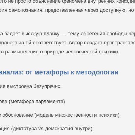
Это не просто объяснение феномена внутренних конфли
ия самопознания, представленная через доступную, но
а задает высокую планку — тему обретения свободы чер
полностью ей соответствует. Автор создает пространство
го размышления о природе человеческой психики.
анализ: от метафоры к методологии
ия выстроена безупречно:
ова (метафора парламента)
е обоснование (модель множественности психики)
ция (диктатура vs демократия внутри)