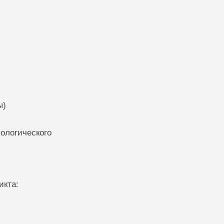
)
ы)
ологического
икта: