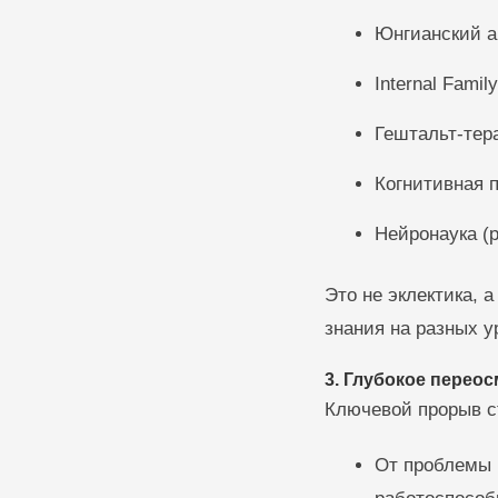
Юнгианский а
Internal Fami
Гештальт-тера
Когнитивная 
Нейронаука (
Это не эклектика, 
знания на разных у
3. Глубокое перео
Ключевой прорыв с
От проблемы 