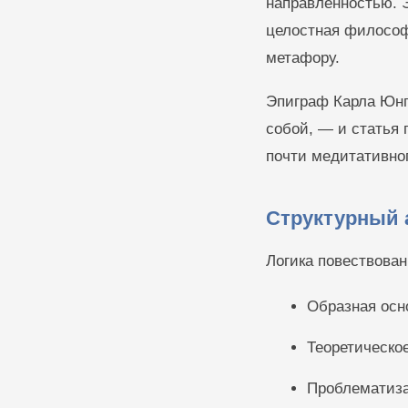
направленностью. 
целостная философ
метафору.
Эпиграф Карла Юнг
собой, — и статья 
почти медитативно
Структурный 
Логика повествован
Образная осн
Теоретическо
Проблематиза