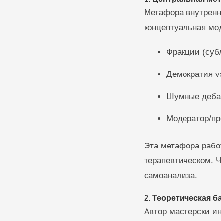
Метафора внутренн
концептуальная мод
Фракции (суб
Демократия vs
Шумные дебат
Модератор/пр
Эта метафора работ
терапевтическом. Ч
самоанализа.
2. Теоретическая б
Автор мастерски ин