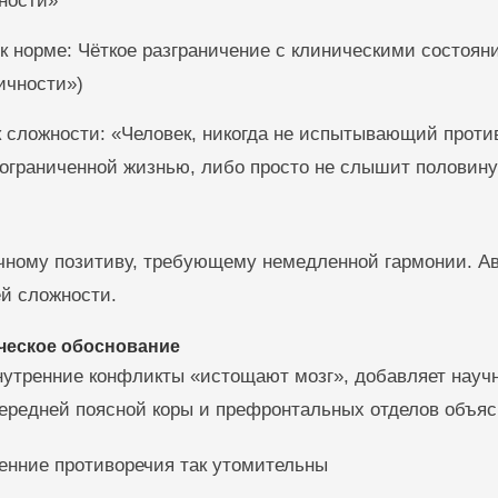
ности»
к норме: Чёткое разграничение с клиническими состоян
ичности»)
к сложности: «Человек, никогда не испытывающий проти
 ограниченной жизнью, либо просто не слышит половину
ичному позитиву, требующему немедленной гармонии. А
ей сложности.
ческое обоснование
внутренние конфликты «истощают мозг», добавляет научн
ередней поясной коры и префронтальных отделов объяс
енние противоречия так утомительны