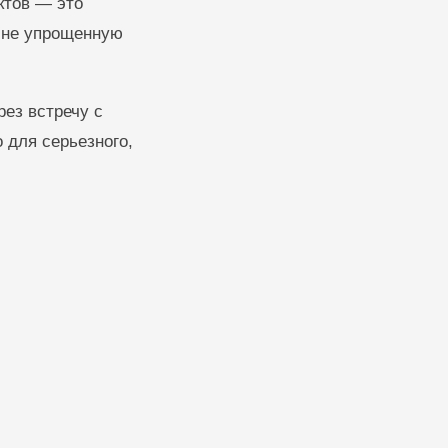
ктов — это
 не упрощенную
ез встречу с
 для серьезного,