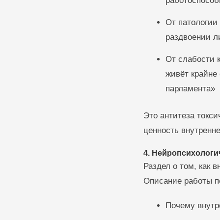
работоспособ
От патологии 
раздвоении л
От слабости 
живёт крайне
парламента»
Это антитеза токс
ценность внутренн
4. Нейропсихологи
Раздел о том, как 
Описание работы п
Почему внутр