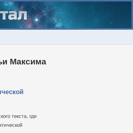
ьи Максима
ической
ого текста, где
ктической