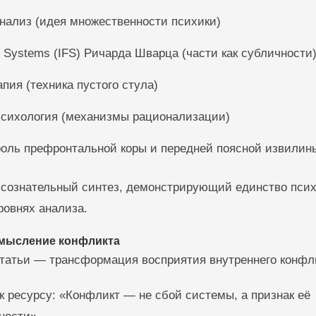
нализ (идея множественности психики)
ly Systems (IFS) Ричарда Шварца (части как субличности
пия (техника пустого стула)
психология (механизмы рационализации)
роль префронтальной коры и передней поясной извилин
а сознательный синтез, демонстрирующий единство псих
ровнях анализа.
смысление конфликта
татьи — трансформация восприятия внутреннего конфл
к ресурсу: «Конфликт — не сбой системы, а признак её